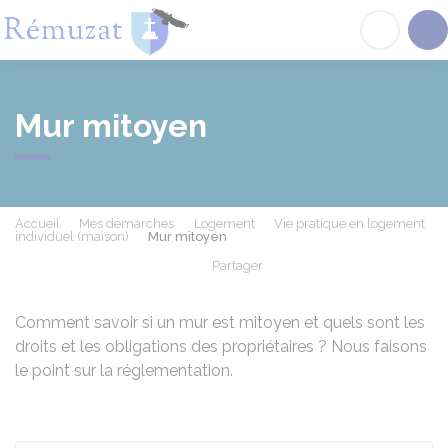
Rémuzat
Acc
Mur mitoyen
Accueil
Mes démarches
Logement
Vie pratique en logement
individuel (maison)
Mur mitoyen
Partager
Partager sur Facebook
Partager sur X - Twit
Partager sur
Par
Comment savoir si un mur est mitoyen et quels sont les
droits et les obligations des propriétaires ? Nous faisons
le point sur la réglementation.