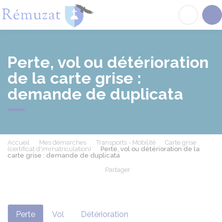
Rémuzat
Acc
Perte, vol ou détérioration
de la carte grise :
demande de duplicata
Accueil
Mes démarches
Transports - Mobilité
Carte grise
(certificat d'immatriculation)
Perte, vol ou détérioration de la
carte grise : demande de duplicata
Partager
Partager sur Facebook
Partager sur X - Twit
Partager sur
Par
Perte
Vol
Détérioration