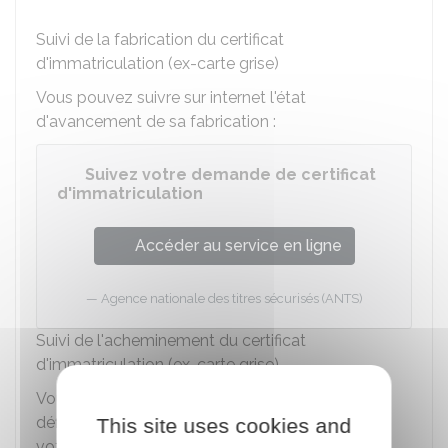
Suivi de la fabrication du certificat
d'immatriculation (ex-carte grise)
Vous pouvez suivre sur internet l'état
d'avancement de sa fabrication :
Suivez votre demande de certificat
d'immatriculation
Accéder au service en ligne
Agence nationale des titres sécurisés (ANTS)
Suivi de l'acheminement du certificat
d'immatriculation (ex-carte grise)
Vous recevrez le certificat d'immatriculation
définitif, envoyé par La Poste en
lettre suivie
, à
This site uses cookies and
votre domicile dans
un délai qui peut varier
.