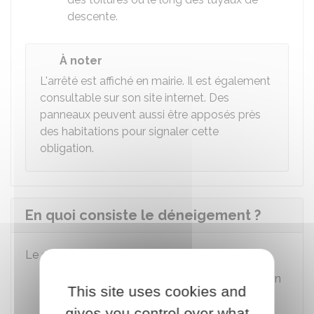
descente.
À noter
L'arrêté est affiché en mairie. Il est également
consultable sur son site internet. Des
panneaux peuvent aussi être apposés près
des habitations pour signaler cette
obligation.
En quoi consiste le déneigement ?
Le déneigement consiste notamment à :
Retirer la neige situé devant votre maison
This site uses cookies and
ou immeuble
gives you control over what