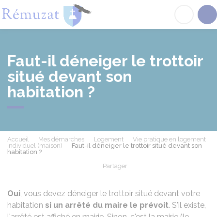
Rémuzat
Acc
Faut-il déneiger le trottoir
situé devant son
habitation ?
Accueil
Mes démarches
Logement
Vie pratique en logement
individuel (maison)
Faut-il déneiger le trottoir situé devant son
habitation ?
Partager
Partager sur Facebook
Partager sur X - Twit
Partager sur
Par
Oui
, vous devez déneiger le trottoir situé devant votre
habitation
si un arrêté du maire le prévoit
. S'il existe,
l'arrêté est affiché en mairie. Sinon, c'est la mairie (le