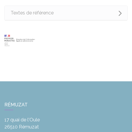
Textes de référence
RÉMUZAT
17 quai de l'Oule
26510
Rémuzat