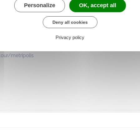
qui parle du centre de tri de METRIPOLIS (le contenu des bacs
Personalize
OK, accept all
tuelle de METRIPOLIS et d’aller sur le site du SYPP (Détails et v
Deny all cookies
nt certainement un grand nombre de réponses aux interrogatio
Privacy policy
ures/centre-de-tri-metripolis/
tour/metripolis