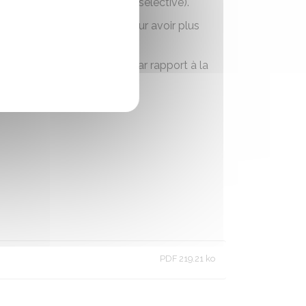
 jaunes appelé la collecte sélective).
idéos explicatives courtes) pour avoir plus
ns que vous pouvez avoir par rapport à la
PDF 219.21 ko