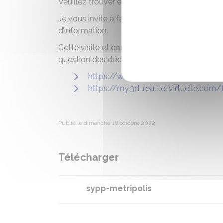
Veuillez trouver en pièce jointe un document 
Je vous invite à faire la visite en réalité vir
d’information.
Cette visite et consultation vous apportero
question des déchets et du tri sélectif.
https://www.sypp.fr/nos-infrastruct
https://my.3d-realite-virtuelle.com/
Publié le dimanche 16 octobre 2022
Télécharger
sypp-metripolis